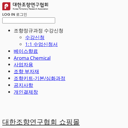
LOG IN
로그인
조향정규과정 수강신청
수강신청
1:1 수업신청서
베이스향료
Aroma Chemical
사업자용
조향 부자재
조향키트-기본/심화과정
공지사항
개인결제창
대한조향연구협회 쇼핑몰