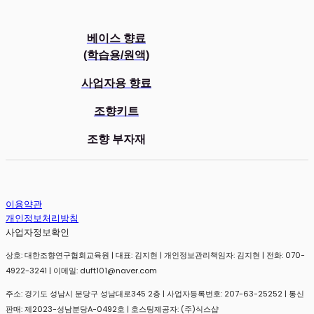
베이스 향료
(학습용/원액)
사업자용 향료
조향키트
조향 부자재
이용약관
개인정보처리방침
사업자정보확인
상호: 대한조향연구협회교육원 | 대표: 김지현 | 개인정보관리책임자: 김지현 | 전화: 070-
4922-3241 | 이메일: duft101@naver.com
주소: 경기도 성남시 분당구 성남대로345 2층 | 사업자등록번호:
207-63-25252
| 통신
판매:
제2023-성남분당A-0492호
| 호스팅제공자: (주)식스샵