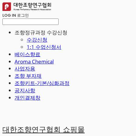
LOG IN
로그인
조향정규과정 수강신청
수강신청
1:1 수업신청서
베이스향료
Aroma Chemical
사업자용
조향 부자재
조향키트-기본/심화과정
공지사항
개인결제창
대한조향연구협회 쇼핑몰