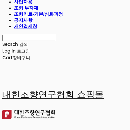
사업자용
조향 부자재
조향키트-기본/심화과정
공지사항
개인결제창
Search
검색
Log In
로그인
Cart
장바구니
대한조향연구협회 쇼핑몰