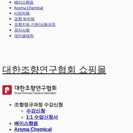
베이스향료
Aroma Chemical
사업자용
조향 부자재
조향키트-기본/심화과정
공지사항
개인결제창
대한조향연구협회 쇼핑몰
조향정규과정 수강신청
수강신청
1:1 수업신청서
베이스향료
Aroma Chemical