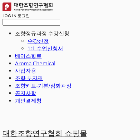
LOG IN
로그인
조향정규과정 수강신청
수강신청
1:1 수업신청서
베이스향료
Aroma Chemical
사업자용
조향 부자재
조향키트-기본/심화과정
공지사항
개인결제창
대한조향연구협회 쇼핑몰