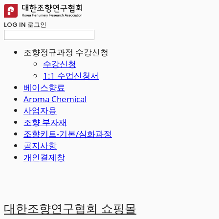
LOG IN
로그인
조향정규과정 수강신청
수강신청
1:1 수업신청서
베이스향료
Aroma Chemical
사업자용
조향 부자재
조향키트-기본/심화과정
공지사항
개인결제창
대한조향연구협회 쇼핑몰