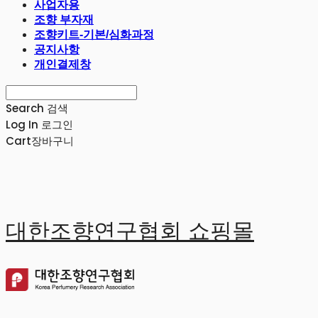
사업자용
조향 부자재
조향키트-기본/심화과정
공지사항
개인결제창
Search
검색
Log In
로그인
Cart
장바구니
대한조향연구협회 쇼핑몰