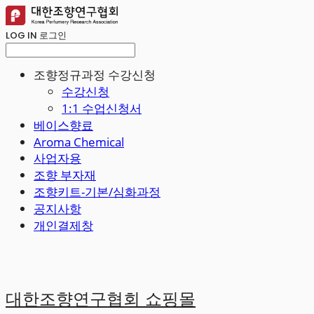
LOG IN
로그인
조향정규과정 수강신청
수강신청
1:1 수업신청서
베이스향료
Aroma Chemical
사업자용
조향 부자재
조향키트-기본/심화과정
공지사항
개인결제창
대한조향연구협회 쇼핑몰