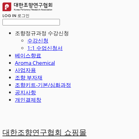
LOG IN
로그인
조향정규과정 수강신청
수강신청
1:1 수업신청서
베이스향료
Aroma Chemical
사업자용
조향 부자재
조향키트-기본/심화과정
공지사항
개인결제창
대한조향연구협회 쇼핑몰