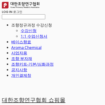
LOG IN
로그인
조향정규과정 수강신청
수강신청
1:1 수업신청서
베이스향료
Aroma Chemical
사업자용
조향 부자재
조향키트-기본/심화과정
공지사항
개인결제창
대한조향연구협회 쇼핑몰