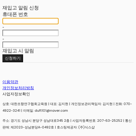
재입고 알림 신청
휴대폰 번호
-
-
재입고 시 알림
신청하기
이용약관
개인정보처리방침
사업자정보확인
상호: 대한조향연구협회교육원 | 대표: 김지현 | 개인정보관리책임자: 김지현 | 전화: 070-
4922-3241 | 이메일: duft101@naver.com
주소: 경기도 성남시 분당구 성남대로345 2층 | 사업자등록번호:
207-63-25252
| 통신
판매:
제2023-성남분당A-0492호
| 호스팅제공자: (주)식스샵