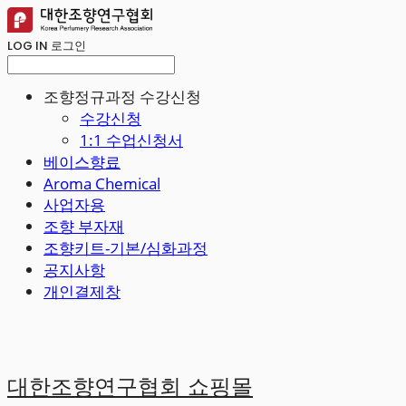
LOG IN
로그인
조향정규과정 수강신청
수강신청
1:1 수업신청서
베이스향료
Aroma Chemical
사업자용
조향 부자재
조향키트-기본/심화과정
공지사항
개인결제창
대한조향연구협회 쇼핑몰