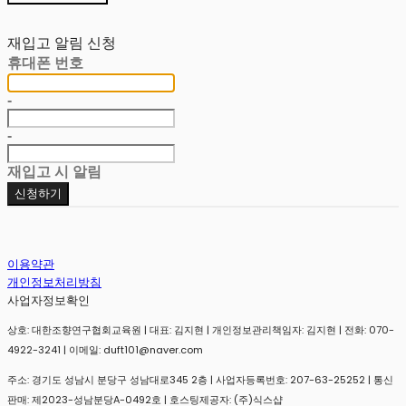
재입고 알림 신청
휴대폰 번호
-
-
재입고 시 알림
신청하기
이용약관
개인정보처리방침
사업자정보확인
상호: 대한조향연구협회교육원 | 대표: 김지현 | 개인정보관리책임자: 김지현 | 전화: 070-
4922-3241 | 이메일: duft101@naver.com
주소: 경기도 성남시 분당구 성남대로345 2층 | 사업자등록번호:
207-63-25252
| 통신
판매:
제2023-성남분당A-0492호
| 호스팅제공자: (주)식스샵